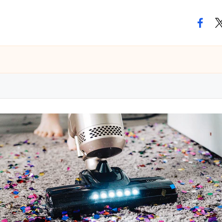
facebo
tw