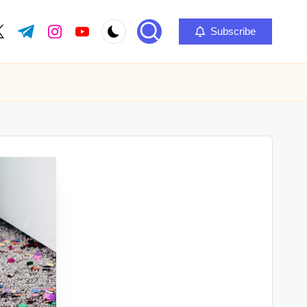
Subscribe
ok.com
itter.com
t.me
instagram.com
youtube.com