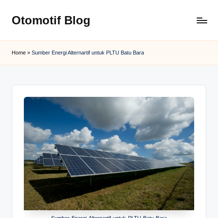
Otomotif Blog
Skip
to
content
Home
»
Sumber Energi Alternartif untuk PLTU Batu Bara
Sumber-Energi-Alternartif-untuk-PLTU-Batu-Bara